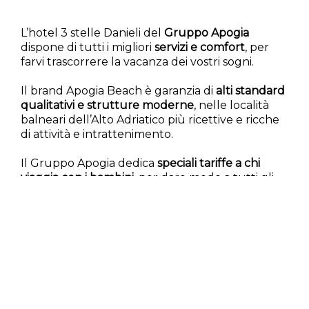
L’hotel 3 stelle Danieli del
Gruppo Apogia
dispone di tutti i migliori
servizi e comfort
, per
farvi trascorrere la vacanza dei vostri sogni.
Il brand Apogia Beach è garanzia di
alti standard
qualitativi e strutture moderne
, nelle località
balneari dell’Alto Adriatico più ricettive e ricche
di attività e intrattenimento.
Il Gruppo Apogia dedica
speciali tariffe a chi
viaggia con i bambini
, per dare modo a tutti gli
ospiti di organizzare una vacanza in famiglia
davvero speciale.
Navigate tra le offerte dell’Hotel Danieli e
prenotate un soggiorno in compagnia dei vostri
amici animali a Bibione.