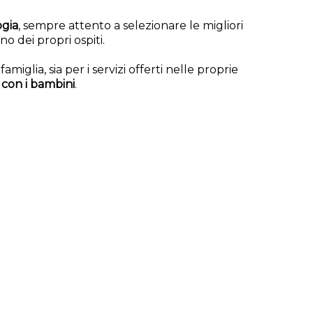
gia
, sempre attento a selezionare le migliori
o dei propri ospiti.
amiglia, sia per i servizi offerti nelle proprie
i con i bambini
.
amente quella capace di farvi vivere la vacanza
lo soggiornando nell’accogliente Hotel Pigalle.
NOTA
-
HOTEL BIBIONE COLAZIONE INCLUSA
-
 PER BAMBINI
-
HOTEL 4 STELLE BIBIONE
-
-
VACANZE CON BAMBINI BIBIONE
-
PARCHEGGIO PRIVATO
-
AMERA SINGOLA
-
E CON BICICLETTE GRATIS
-
HOTEL 3 STELLE CAORLE
-