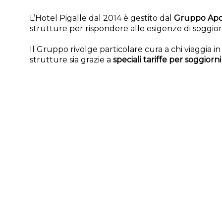
L’Hotel Pigalle dal 2014 è gestito dal
Gruppo Apo
strutture per rispondere alle esigenze di soggiorn
Il Gruppo rivolge particolare cura a chi viaggia in f
strutture sia grazie a
speciali tariffe per soggiorn
Tra le offerte del Gruppo Apogia troverete sicur
che avete sempre sognato.
Regalatevi una vacanza di mare nel cuore di Jeso
PRE
HOTEL FRONTE MARE BIBIONE
-
HOTEL SUL MARE BIBIONE
HOTEL CON PISCINA BIBIONE
-
HOTEL BIBIONE CON PISCINA
ALBERGO 4 STELLE BIBIONE
-
HOTEL PER FAMIGLIE BIBIONE
HOTEL CON PARCHEGGIO BIBIONE
-
HOTEL BIBIONE CON 
HOTEL CAMERE SINGOLE BIBIONE
-
HOTEL BIBIONE CON C
HOTEL CON NOLEGGIO BICICLETTE BIBIONE
-
HOTEL BIBION