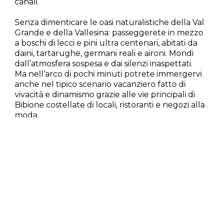
canali.
Senza dimenticare le oasi naturalistiche della Val
Grande e della Vallesina: passeggerete in mezzo
a boschi di lecci e pini ultra centenari, abitati da
daini, tartarughe, germani reali e aironi. Mondi
dall’atmosfera sospesa e dai silenzi inaspettati.
Ma nell’arco di pochi minuti potrete immergervi
anche nel tipico scenario vacanziero fatto di
vivacità e dinamismo grazie alle vie principali di
Bibione costellate di locali, ristoranti e negozi alla
moda.
I nostri servizi per gli amanti del walking:
Fornitura di bastoncini telescopici;
Deposito sicuro dell’attrezzatura;
Colazione energetica;
A disposizione materiale illustrativo degli
itinerari e tracciati oltre ad informazioni su